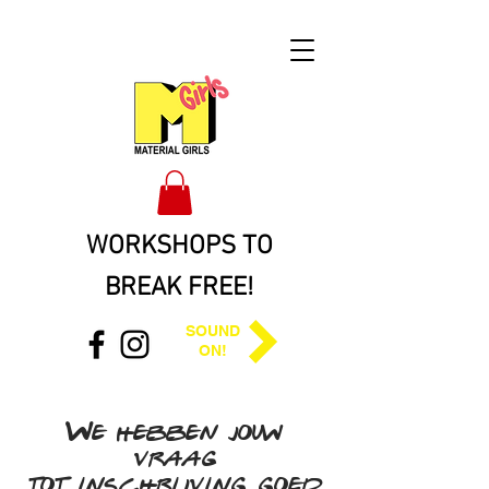
WORKSHOPS TO
BREAK FREE
!
SOUND
ON!
We hebben jouw
vraag
tot inschrijving goed