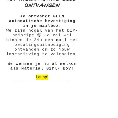
ontvangen
Je ontvangt GEEN
automatische bevestiging
in je mailbox.
We zijn nogal van het DIY-
principe.🙂 Je zal wel
binnen de 24u een mail met
betalingsuitnodiging
ontvangen om zo jouw
inschrijving te voltooien.
We wensen je nu al welkom
als Material Girl/ Boy!
Let op!
Soms komen onze mailtjes in
spamfolders terecht.
Ga daar zeker eens kijken indien je niets
.
van ons in de inbox terugvindt